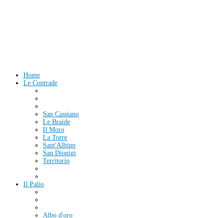
Home
Le Contrade
San Cassiano
Le Braide
Il Moro
La Torre
Sant'Albino
San Dionigi
Territorio
Il Palio
Albo d'oro