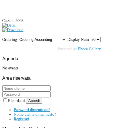
Cassine 2008
Ordering
Display Num
Powered by
Phoca Gallery
Agenda
No events
Area
riservata
Ricordami
Accedi
Password dimenticata?
Nome utente dimenticato?
Registrati