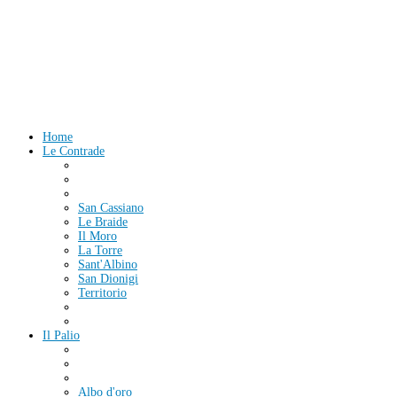
Home
Le Contrade
San Cassiano
Le Braide
Il Moro
La Torre
Sant'Albino
San Dionigi
Territorio
Il Palio
Albo d'oro